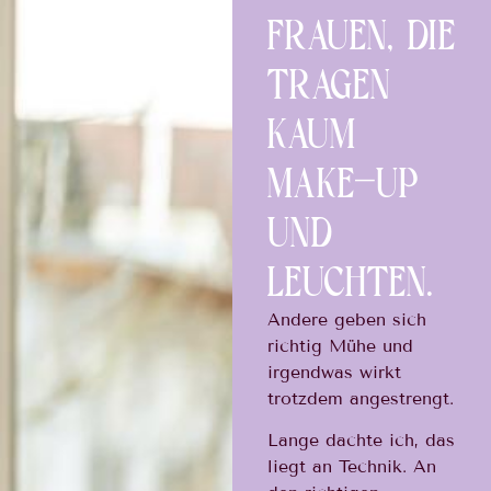
FRAUEN, DIE
TRAGEN
KAUM
MAKE-UP
UND
LEUCHTEN.
Andere geben sich
richtig Mühe und
irgendwas wirkt
trotzdem angestrengt.
Lange dachte ich, das
liegt an Technik. An