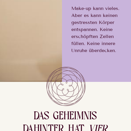
Make-up kann vieles.
Aber es kann keinen
gestressten Körper
entspannen. Keine
erschöpften Zellen
füllen. Keine innere
Unruhe überdecken.
DAS GEHEIMNIS
DAHINTER HAT
VIER