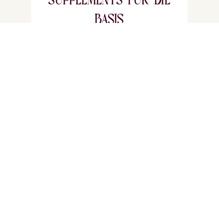
BASIS
Gerade erfolgreiche Frauen
erschöpfen ihre Reserven oft, ohne
es zu merken. Haut, Haare, Energie
– alles braucht Nährstoffe. Von
innen. Nachhaltig.